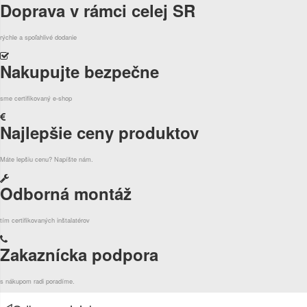
Doprava v rámci celej SR
rýchle a spoľahlivé dodanie
Nakupujte bezpečne
sme certifikovaný e-shop
Najlepšie ceny produktov
Máte lepšiu cenu? Napíšte nám.
Odborná montáž
tím certifikovaných inštalatérov
Zakaznícka podpora
s nákupom radi poradíme.