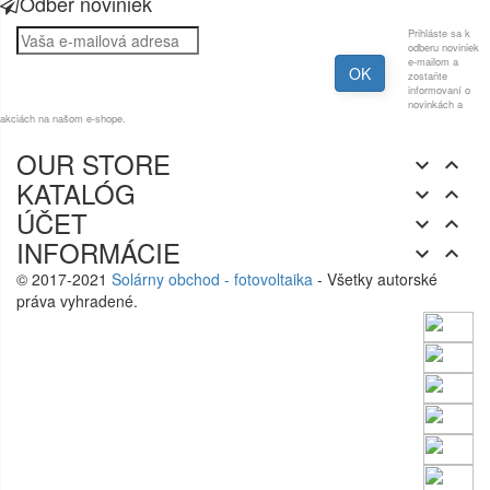
Odber noviniek
Prihláste sa k
odberu noviniek
e-mailom a
zostaňte
informovaní o
novinkách a
akciách na našom e-shope.
OUR STORE


KATALÓG


ÚČET


INFORMÁCIE


© 2017-2021
Solárny obchod - fotovoltaika
- Všetky autorské
práva vyhradené.