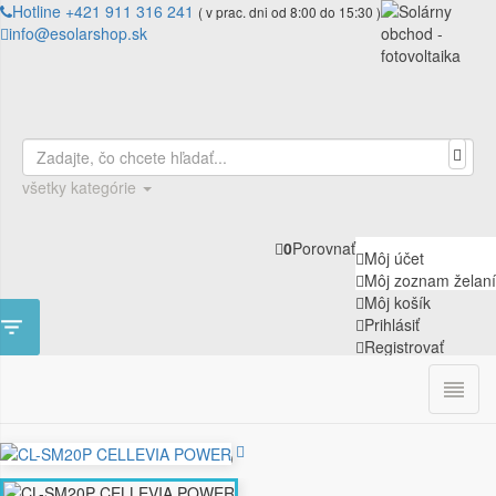
Hotline +421 911 316 241
( v prac. dni od 8:00 do 15:30 )
info@esolarshop.sk
všetky kategórie
0
Porovnať
Môj účet
Môj zoznam želaní
Môj košík

Prihlásiť
Registrovať

0
ÚVOD