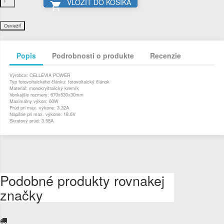
VLOŽIŤ DO KOŠÍKA

Popis
Podrobnosti o produkte
Recenzie
Výrobca: CELLEVIA POWER
Typ fotovoltaického článku: fotovoltaický článok
Materiál: monokryštalický kremík
Vonkajšie rozmery: 670x530x30mm
Maximálny výkon: 60W
Prúd pri max. výkone: 3.32A
Napätie pri max. výkone: 18.6V
Skratový prúd: 3.58A
Podobné produkty rovnakej
značky