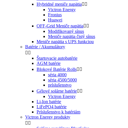
Hybridné meniče napätia


Victron Energy
Fronius
Huawei
OFF-Grid Meniče napätia


Modifikovaný sínus
Meniče napätia čistý sínus
Meniče napätia s UPS funkciou
Batérie / Akumulátory


Štartovacie autobatérie
AGM batérie
Blokové Batérie Rolls


séria 4000
séria 4500/5000
príslušenstvo
Gélové solárne batérie


Victron Energy
Li-Ion batérie
LiFePO4 batérie
Príslušenstvo k batériám
Victron Energy produkty

