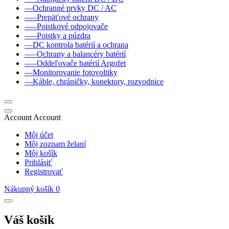
––Ochranné prvky DC / AC
–––Prepäťové ochrany
–––Poistkové odpojovače
–––Poistky a púzdra
––DC kontrola batérií a ochrana
–––Ochrany a balancéry batérií
–––Oddeľovače batérií Argofet
––Monitorovanie fotovoltiky
––Káble, chráničky, konektory, rozvodnice
Account
Account
Môj účet
Môj zoznam želaní
Môj košík
Prihlásiť
Registrovať
Nákupný košík
0
Váš košík