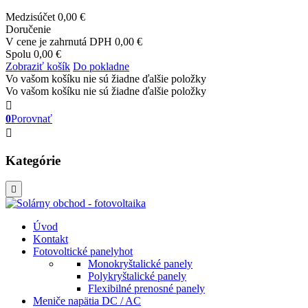
Medzisúčet
0,00 €
Doručenie
V cene je zahrnutá DPH
0,00 €
Spolu
0,00 €
Zobraziť košík
Do pokladne
Vo vašom košíku nie sú žiadne ďalšie položky
Vo vašom košíku nie sú žiadne ďalšie položky

0
Porovnať

Kategórie

Úvod
Kontakt
Fotovoltické panely
hot
Monokryštalické panely
Polykryštalické panely
Flexibilné prenosné panely
Meniče napätia DC / AC