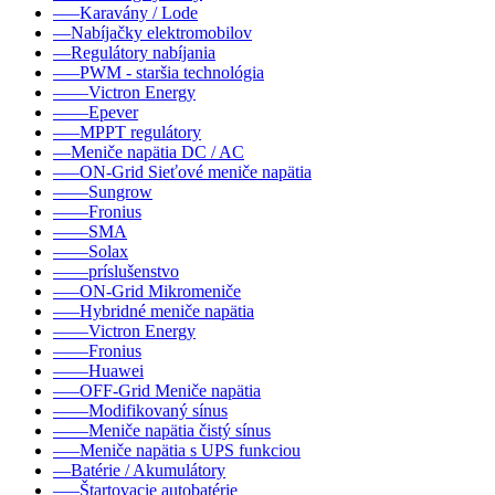
–––Karavány / Lode
––Nabíjačky elektromobilov
––Regulátory nabíjania
–––PWM - staršia technológia
––––Victron Energy
––––Epever
–––MPPT regulátory
––Meniče napätia DC / AC
–––ON-Grid Sieťové meniče napätia
––––Sungrow
––––Fronius
––––SMA
––––Solax
––––príslušenstvo
–––ON-Grid Mikromeniče
–––Hybridné meniče napätia
––––Victron Energy
––––Fronius
––––Huawei
–––OFF-Grid Meniče napätia
––––Modifikovaný sínus
––––Meniče napätia čistý sínus
–––Meniče napätia s UPS funkciou
––Batérie / Akumulátory
–––Štartovacie autobatérie