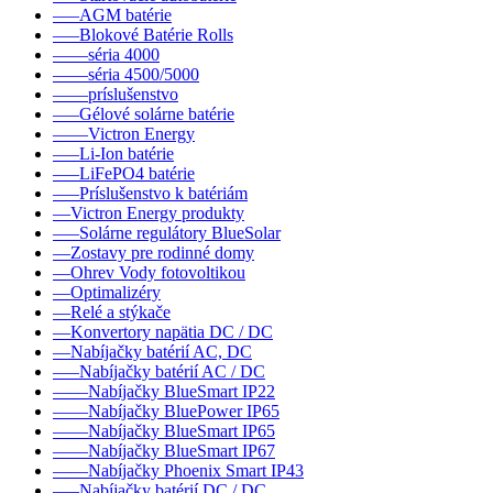
–––AGM batérie
–––Blokové Batérie Rolls
––––séria 4000
––––séria 4500/5000
––––príslušenstvo
–––Gélové solárne batérie
––––Victron Energy
–––Li-Ion batérie
–––LiFePO4 batérie
–––Príslušenstvo k batériám
––Victron Energy produkty
–––Solárne regulátory BlueSolar
––Zostavy pre rodinné domy
––Ohrev Vody fotovoltikou
––Optimalizéry
––Relé a stýkače
––Konvertory napätia DC / DC
––Nabíjačky batérií AC, DC
–––Nabíjačky batérií AC / DC
––––Nabíjačky BlueSmart IP22
––––Nabíjačky BluePower IP65
––––Nabíjačky BlueSmart IP65
––––Nabíjačky BlueSmart IP67
––––Nabíjačky Phoenix Smart IP43
–––Nabíjačky batérií DC / DC