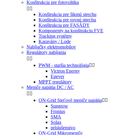
Konštrukcia pre fotovoltiku


Konštrukcia pre šikmú strechu
Konštrukcia pre rovnú strechu
Konštrukcia pre FASÁDY
Komponenty na konštrukciu FVE
Tracking systémy
Karavány / Lode
Nabíjačky elektromobilov
Regulátory nabíjania


PWM - staršia technológia


Victron Energy
Epever
MPPT regulátory
Meniče napätia DC / AC


ON-Grid Sieťové meniče napätia


Sungrow
Fronius
SMA
Solax
príslušenstvo
ON-Grid Mikromeniče