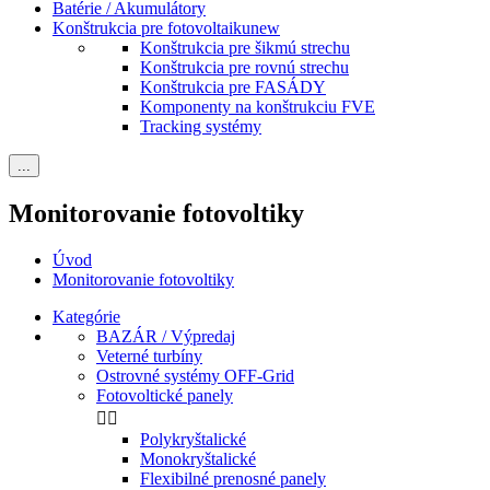
Batérie / Akumulátory
Konštrukcia pre fotovoltaiku
new
Konštrukcia pre šikmú strechu
Konštrukcia pre rovnú strechu
Konštrukcia pre FASÁDY
Komponenty na konštrukciu FVE
Tracking systémy
...
Monitorovanie fotovoltiky
Úvod
Monitorovanie fotovoltiky
Kategórie
BAZÁR / Výpredaj
Veterné turbíny
Ostrovné systémy OFF-Grid
Fotovoltické panely


Polykryštalické
Monokryštalické
Flexibilné prenosné panely