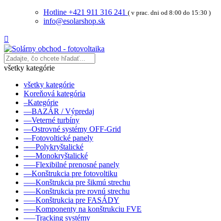
Hotline +421 911 316 241
( v prac. dni od 8:00 do 15:30 )
info@esolarshop.sk

všetky kategórie
všetky kategórie
Koreňová kategória
–Kategórie
––BAZÁR / Výpredaj
––Veterné turbíny
––Ostrovné systémy OFF-Grid
––Fotovoltické panely
–––Polykryštalické
–––Monokryštalické
–––Flexibilné prenosné panely
––Konštrukcia pre fotovoltiku
–––Konštrukcia pre šikmú strechu
–––Konštrukcia pre rovnú strechu
–––Konštrukcia pre FASÁDY
–––Komponenty na konštrukciu FVE
–––Tracking systémy