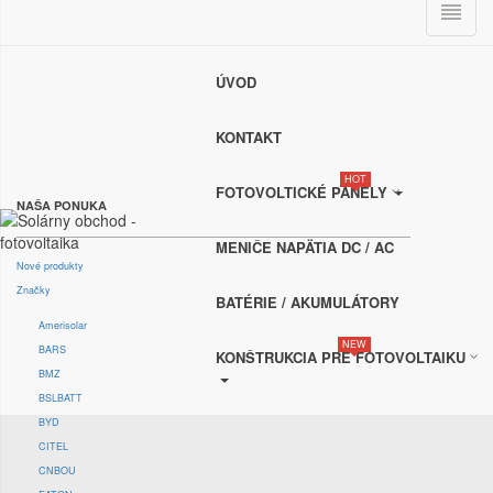

0
ÚVOD
Mapa Stránky E-Shopu
KONTAKT
HOT
FOTOVOLTICKÉ PANELY
NAŠA PONUKA
MENIČE NAPÄTIA DC / AC
Nové produkty
Značky
BATÉRIE / AKUMULÁTORY
Amerisolar
NEW
BARS
KONŠTRUKCIA PRE FOTOVOLTAIKU
BMZ
BSLBATT
BYD
CITEL
CNBOU