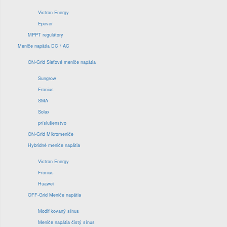
Victron Energy
Epever
MPPT regulátory
Meniče napätia DC / AC
ON-Grid Sieťové meniče napätia
Sungrow
Fronius
SMA
Solax
príslušenstvo
ON-Grid Mikromeniče
Hybridné meniče napätia
Victron Energy
Fronius
Huawei
OFF-Grid Meniče napätia
Modifikovaný sínus
Meniče napätia čistý sínus