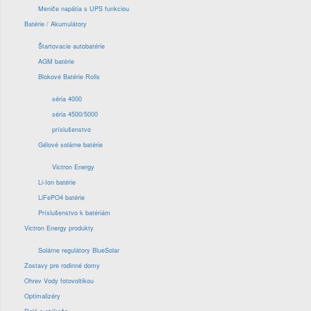
Meniče napätia s UPS funkciou
Batérie / Akumulátory
Štartovacie autobatérie
AGM batérie
Blokové Batérie Rolls
séria 4000
séria 4500/5000
príslušenstvo
Gélové solárne batérie
Victron Energy
Li-Ion batérie
LiFePO4 batérie
Príslušenstvo k batériám
Victron Energy produkty
Solárne regulátory BlueSolar
Zostavy pre rodinné domy
Ohrev Vody fotovoltikou
Optimalizéry