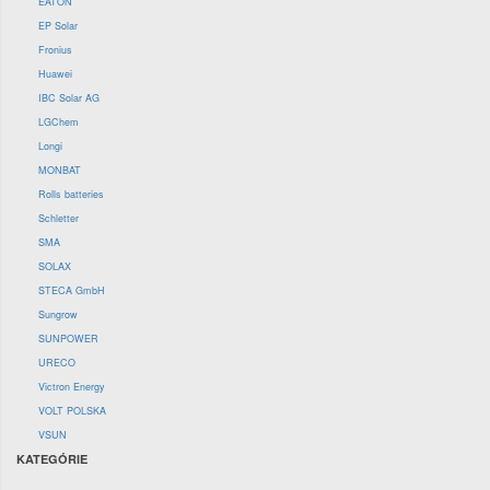
EATON
EP Solar
Fronius
Huawei
IBC Solar AG
LGChem
Longi
MONBAT
Rolls batteries
Schletter
SMA
SOLAX
STECA GmbH
Sungrow
SUNPOWER
URECO
Victron Energy
VOLT POLSKA
VSUN
KATEGÓRIE