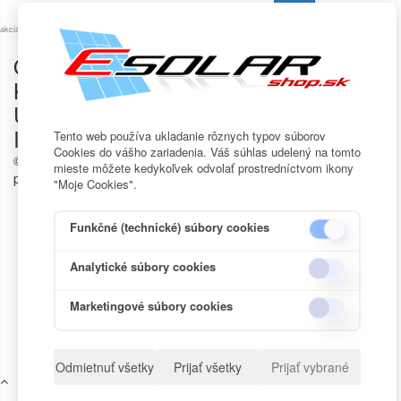
informovaní o
novinkách a
akciách na našom e-shope.
OUR STORE


KATALÓG


ÚČET


INFORMÁCIE
Tento web používa ukladanie rôznych typov súborov


Cookies do vášho zariadenia. Váš súhlas udelený na tomto
© 2017-2021
Solárny obchod - fotovoltaika
- Všetky autorské
mieste môžete kedykoľvek odvolať prostredníctvom ikony
práva vyhradené.
"Moje Cookies".
Funkčné (technické) súbory cookies
Analytické súbory cookies
Marketingové súbory cookies
Odmietnuť všetky
Prijať všetky
Prijať vybrané