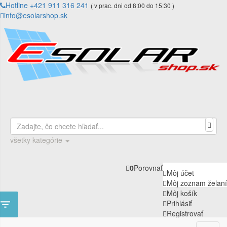
Hotline +421 911 316 241
( v prac. dni od 8:00 do 15:30 )
info@esolarshop.sk
všetky kategórie
0
Porovnať
Môj účet
Môj zoznam želaní
Môj košík

Prihlásiť
Registrovať