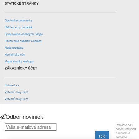
STATICKÉ STRÁNKY
Obchodné podmienky
Reklamačný poriadok
Spracovanie osobných údajov
Používanie súborov Cookies
Naše predajne
Kontaktujte nás
Mapa stránky e-shopu
ZÁKAZNÍCKY ÚČET
Prihlásiť sa
Vytvoriť nový účet
Vytvoriť nový účet
Odber noviniek
Prihláste sa k
odberu noviniek
e-mailom a
zostaňte