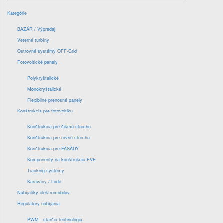
Kategórie
BAZÁR / Výpredaj
Veterné turbíny
Ostrovné systémy OFF-Grid
Fotovoltické panely
Polykryštalické
Monokryštalické
Flexibilné prenosné panely
Konštrukcia pre fotovoltiku
Konštrukcia pre šikmú strechu
Konštrukcia pre rovnú strechu
Konštrukcia pre FASÁDY
Komponenty na konštrukciu FVE
Tracking systémy
Karavány / Lode
Nabíjačky elektromobilov
Regulátory nabíjania
PWM - staršia technológia