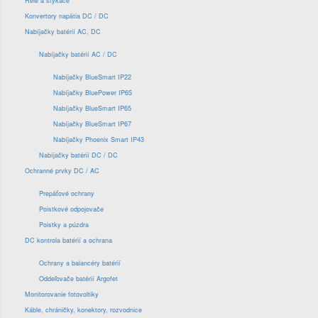
Relé a stýkače
Konvertory napätia DC / DC
Nabíjačky batérií AC, DC
Nabíjačky batérií AC / DC
Nabíjačky BlueSmart IP22
Nabíjačky BluePower IP65
Nabíjačky BlueSmart IP65
Nabíjačky BlueSmart IP67
Nabíjačky Phoenix Smart IP43
Nabíjačky batérií DC / DC
Ochranné prvky DC / AC
Prepäťové ochrany
Poistkové odpojovače
Poistky a púzdra
DC kontrola batérií a ochrana
Ochrany a balancéry batérií
Oddeľovače batérií Argofet
Monitorovanie fotovoltiky
Káble, chráničky, konektory, rozvodnice