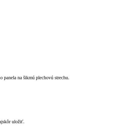
o panela na šikmú plechovú strechu.
jskôr uložiť.