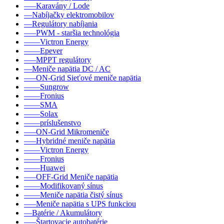
–––Karavány / Lode
––Nabíjačky elektromobilov
––Regulátory nabíjania
–––PWM - staršia technológia
––––Victron Energy
––––Epever
–––MPPT regulátory
––Meniče napätia DC / AC
–––ON-Grid Sieťové meniče napätia
––––Sungrow
––––Fronius
––––SMA
––––Solax
––––príslušenstvo
–––ON-Grid Mikromeniče
–––Hybridné meniče napätia
––––Victron Energy
––––Fronius
––––Huawei
–––OFF-Grid Meniče napätia
––––Modifikovaný sínus
––––Meniče napätia čistý sínus
–––Meniče napätia s UPS funkciou
––Batérie / Akumulátory
–––Štartovacie autobatérie