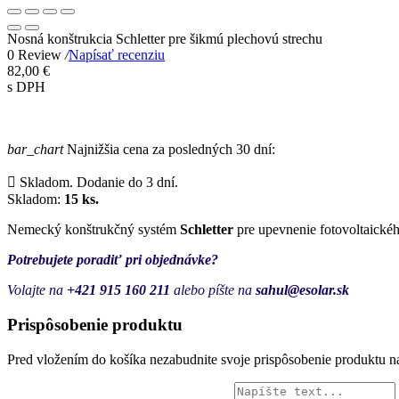
Nosná konštrukcia Schletter pre šikmú plechovú strechu
0 Review
/
Napísať recenziu
82,00 €
s DPH
bar_chart
Najnižšia cena za posledných 30 dní:

Skladom. Dodanie do 3 dní.
Skladom:
15 ks.
Nemecký konštrukčný systém
Schletter
pre upevnenie fotovoltaickéh
Potrebujete poradiť pri objednávke?
Volajte na
+421 915 160 211
alebo
píšte na
sahul@esolar.sk
Prispôsobenie produktu
Pred vložením do košíka nezabudnite svoje prispôsobenie produktu na