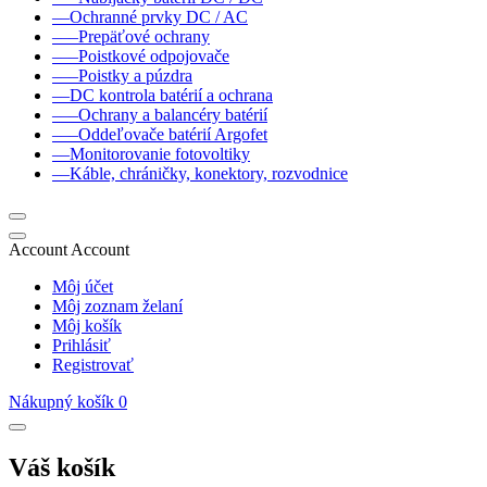
––Ochranné prvky DC / AC
–––Prepäťové ochrany
–––Poistkové odpojovače
–––Poistky a púzdra
––DC kontrola batérií a ochrana
–––Ochrany a balancéry batérií
–––Oddeľovače batérií Argofet
––Monitorovanie fotovoltiky
––Káble, chráničky, konektory, rozvodnice
Account
Account
Môj účet
Môj zoznam želaní
Môj košík
Prihlásiť
Registrovať
Nákupný košík
0
Váš košík