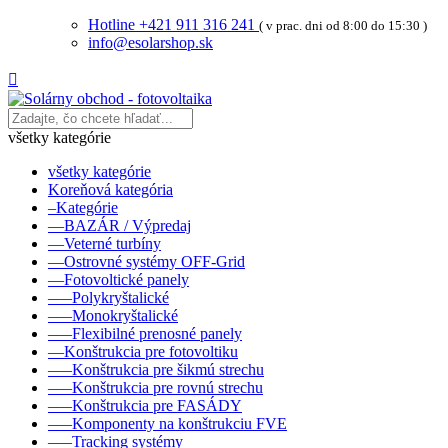
Hotline +421 911 316 241
( v prac. dni od 8:00 do 15:30 )
info@esolarshop.sk

všetky kategórie
všetky kategórie
Koreňová kategória
–Kategórie
––BAZÁR / Výpredaj
––Veterné turbíny
––Ostrovné systémy OFF-Grid
––Fotovoltické panely
–––Polykryštalické
–––Monokryštalické
–––Flexibilné prenosné panely
––Konštrukcia pre fotovoltiku
–––Konštrukcia pre šikmú strechu
–––Konštrukcia pre rovnú strechu
–––Konštrukcia pre FASÁDY
–––Komponenty na konštrukciu FVE
–––Tracking systémy