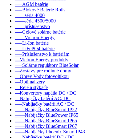
–––AGM batérie
–––Blokové Batérie Rolls
––––séria 4000
––––séria 4500/5000
––––príslušenstvo
–––Gélové solárne batérie
––––Victron Energy
–––Li-Ion batérie
–––LiFePO4 batérie
–––Príslušenstvo k batériám
––Victron Energy produkty
–––Solárne regulátory BlueSolar
––Zostavy pre rodinné domy
––Ohrev Vody fotovoltikou
––Optimalizéry
––Relé a stýkače
––Konvertory napätia DC / DC
––Nabíjačky batérií AC, DC
–––Nabíjačky batérií AC / DC
––––Nabíjačky BlueSmart IP22
––––Nabíjačky BluePower IP65
––––Nabíjačky BlueSmart IP65
––––Nabíjačky BlueSmart IP67
––––Nabíjačky Phoenix Smart IP43
–––Nabíjačky batérií DC / DC