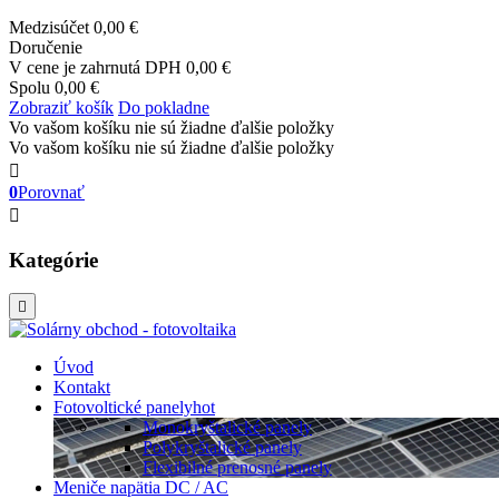
Medzisúčet
0,00 €
Doručenie
V cene je zahrnutá DPH
0,00 €
Spolu
0,00 €
Zobraziť košík
Do pokladne
Vo vašom košíku nie sú žiadne ďalšie položky
Vo vašom košíku nie sú žiadne ďalšie položky

0
Porovnať

Kategórie

Úvod
Kontakt
Fotovoltické panely
hot
Monokryštalické panely
Polykryštalické panely
Flexibilné prenosné panely
Meniče napätia DC / AC