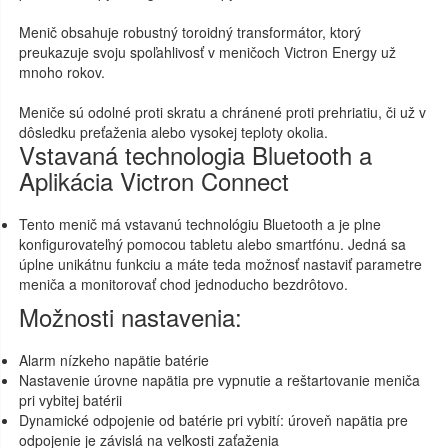
Menič obsahuje robustný toroidný transformátor, ktorý
preukazuje svoju spoľahlivosť v meničoch Victron Energy už
mnoho rokov.
Meniče sú odolné proti skratu a chránené proti prehriatiu, či už v
dôsledku preťaženia alebo vysokej teploty okolia.
Vstavaná technologia Bluetooth a
Aplikácia Victron Connect
Tento menič má vstavanú technológiu Bluetooth a je plne
konfigurovateľný pomocou tabletu alebo smartfónu. Jedná sa
úplne unikátnu funkciu a máte teda možnosť nastaviť parametre
meniča a monitorovať chod jednoducho bezdrôtovo.
Možnosti nastavenia:
Alarm nízkeho napätie batérie
Nastavenie úrovne napätia pre vypnutie a reštartovanie meniča
pri vybitej batérii
Dynamické odpojenie od batérie pri vybití: úroveň napätia pre
odpojenie je závislá na veľkosti zaťaženia