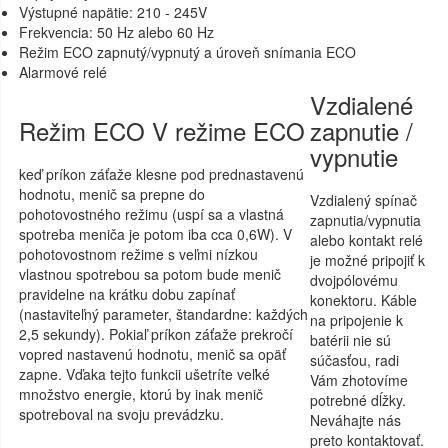
Výstupné napätie: 210 - 245V
Frekvencia: 50 Hz alebo 60 Hz
Režim ECO zapnutý/vypnutý a úroveň snímania ECO
Alarmové relé
Vzdialené
Režim ECO V režime ECO
zapnutie /
vypnutie
keď príkon záťaže klesne pod prednastavenú
hodnotu, menič sa prepne do
Vzdialený spínač
pohotovostného režimu (uspí sa a vlastná
zapnutia/vypnutia
spotreba meniča je potom iba cca 0,6W).
V
alebo kontakt relé
pohotovostnom režime s veľmi nízkou
je možné pripojiť k
vlastnou spotrebou sa potom bude menič
dvojpólovému
pravidelne na krátku dobu zapínať
konektoru. Káble
(nastaviteľný parameter, štandardne: každých
na pripojenie k
2,5 sekundy). Pokiaľ príkon záťaže prekročí
batérii nie sú
vopred nastavenú hodnotu, menič sa opäť
súčasťou, radi
zapne. Vďaka tejto funkcii ušetríte veľké
Vám zhotovíme
množstvo energie, ktorú by inak menič
potrebné dĺžky.
spotreboval na svoju prevádzku.
Neváhajte nás
preto kontaktovať.