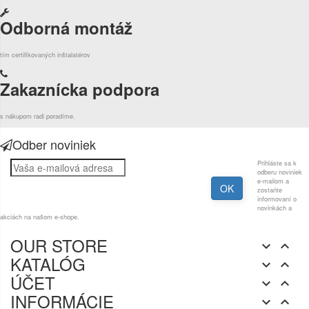
Odborná montáž
tím certifikovaných inštalatérov
Zakaznícka podpora
s nákupom radi poradíme.
Odber noviniek
Prihláste sa k
odberu noviniek
e-mailom a
zostaňte
informovaní o
novinkách a
akciách na našom e-shope.
OUR STORE


KATALÓG


ÚČET


INFORMÁCIE

