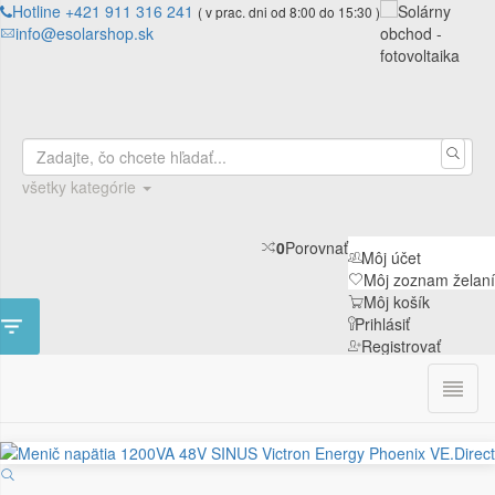
Hotline +421 911 316 241
( v prac. dni od 8:00 do 15:30 )
info@esolarshop.sk
všetky kategórie
0
Porovnať
Môj účet
Môj zoznam želaní
Môj košík

Prihlásiť
Registrovať

0
ÚVOD