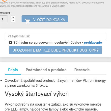
Novinka v ponuke Victron Energy. Sínusový plne programovateľný menič 12V / 3000VA s vstavaným
Bluetooth, možnosťou bezdrôtového nastavenia a ECO módom
Množstvo
VLOŽIŤ DO KOŠÍKA

Súhlasím so spracovaním osobných údajov -
prehlásenie
UPOZORNITE MA, KEĎ BUDE PRODUKT DOSTUPNÝ
Popis
Podrobnosti o produkte
Recenzie
Osvedčená spoľahlivosť profesionálnych meničov Victron Energy
s plnou zárukou na 5 rokov.
Vysoký štartovací výkon
Výkon potrebný na spustenie záťaží, ako sú výkonové meniče
pre LED lampy, halogénové lampy alebo elektrické náradie.