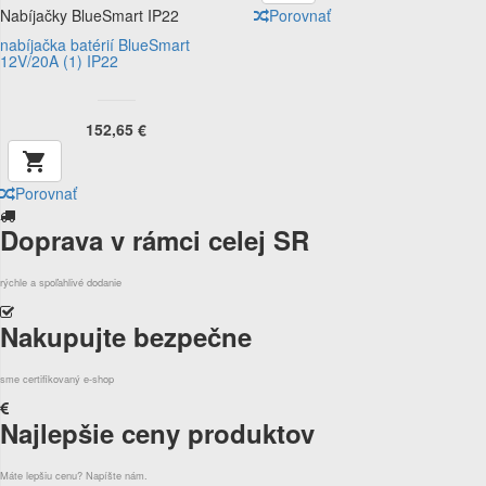
Porovnať
Nabíjačky BlueSmart IP22
nabíjačka batérií BlueSmart
12V/20A (1) IP22
152,65 €

Porovnať
Doprava v rámci celej SR
rýchle a spoľahlivé dodanie
Nakupujte bezpečne
sme certifikovaný e-shop
Najlepšie ceny produktov
Máte lepšiu cenu? Napíšte nám.