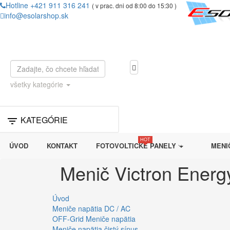
Hotline +421 911 316 241
( v prac. dni od 8:00 do 15:30 )
info@esolarshop.sk
všetky kategórie
KATEGÓRIE

HOT
ÚVOD
KONTAKT
FOTOVOLTICKÉ PANELY
MENIČ
Menič Victron Energ
Úvod
Meniče napätia DC / AC
OFF-Grid Meniče napätia
Meniče napätia čistý sínus