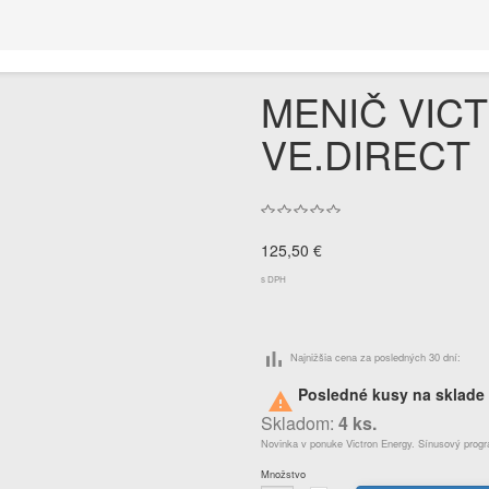
MENIČ VIC
VE.DIRECT
125,50 €
s DPH
bar_chart
Najnižšia cena za posledných 30 dní:
Posledné kusy na sklade

Skladom:
4 ks.
Novinka v ponuke Victron Energy. Sínusový prog
Množstvo