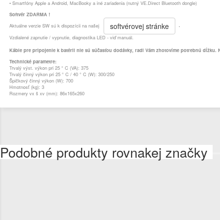
• Smartfóny Apple a Android, MacBooky a iné zariadenia (nutný VE.Direct Bluetooth dongle)
Softvér ZDARMA !
softvérovej stránke
Aktuálne verzie SW sú k dispozícii na našej
.
Vzdialené zapnutie / vypnutie, diagnostika LED - viď manuál.
Káble pre pripojenie k batérii nie sú súčasťou dodávky, radi Vám zhotovíme potrebnú dĺžku. N
Technické parametre:
Trvalý výst. výkon pri 25 ° C (VA): 375
Trvalý činný výkon pri 25 ° C / 40 ° C (W): 300/250
Špičkový činný výkon (W): 700
Hmotnosť (kg): 3
Rozmery vx š xv (mm): 86x165x260
Podobné produkty rovnakej značky