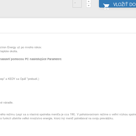
VLOŽIŤ DO

Victron Energy už po mnoho rokov.
teplote okolia.
ť nastaviť pomocou PC nasledujúce Parametre:
eep" a KEDY sa Opäť "prebudí,)
é náradie.
ho režimu (uspí sa a vlastná spotreba meniča je cca 1W). V pohotovostnom režime s veľmi nízkou spotreb
 funkcii ušetrite veľké množstvo energie, ktorú iný menič potreboval na svoju prevádzku.