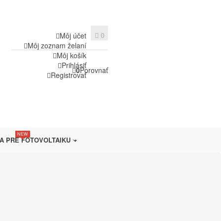
0
Môj účet
Môj zoznam želaní
Môj košík
Prihlásiť
0
Porovnať
Registrovať
NEW
A PRE FOTOVOLTAIKU