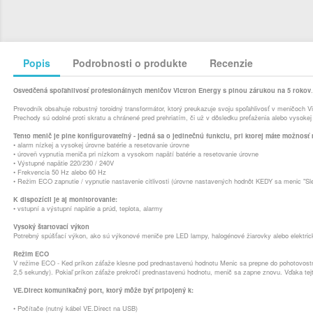
Popis
Podrobnosti o produkte
Recenzie
Osvedčená spoľahlivosť profesionálnych meničov Victron Energy s plnou zárukou na 5 rokov
.
Prevodník obsahuje robustný toroidný transformátor, ktorý preukazuje svoju spoľahlivosť v meničoch 
Prechody sú odolné proti skratu a chránené pred prehriatím, či už v dôsledku preťaženia alebo vysokej 
Tento menič je plne konfigurovateľný - jedná sa o jedinečnú funkciu, pri ktorej máte možnos
• alarm nízkej a vysokej úrovne batérie a resetovanie úrovne
• úroveň vypnutia meniča pri nízkom a vysokom napätí batérie a resetovanie úrovne
• Výstupné napätie 220/230 / 240V
• Frekvencia 50 Hz alebo 60 Hz
• Režim ECO zapnutie / vypnutie nastavenie citlivosti (úrovne nastavených hodnôt KEDY sa menic "Sl
K dispozícii je aj monitorovanie:
• vstupní a výstupní napätie a prúd, teplota, alarmy
Vysoký štartovací výkon
Potrebný spúšťací výkon, ako sú výkonové meniče pre LED lampy, halogénové žiarovky alebo elektrick
Režim ECO
V režime ECO - Ked príkon záťaže klesne pod prednastavenú hodnotu Menic sa prepne do pohotovostné
2,5 sekundy). Pokiaľ príkon záťaže prekročí prednastavenú hodnotu, menič sa zapne znovu. Vďaka tejto
VE.Direct komunikačný port, ktorý môže byť pripojený k:
• Počítače (nutný kábel VE.Direct na USB)