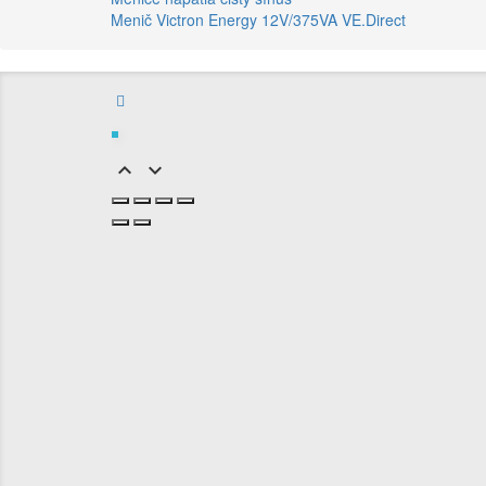
Menič Victron Energy 12V/375VA VE.Direct

