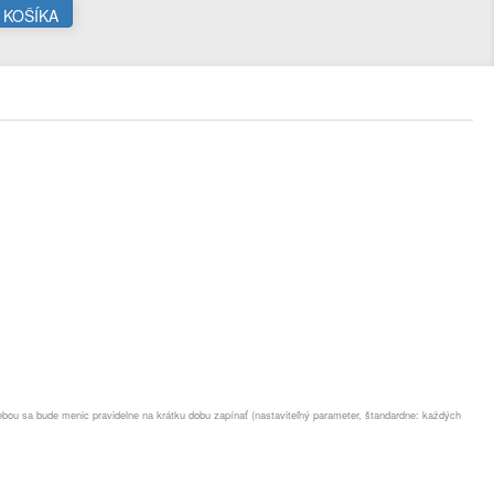
 KOŠÍKA
ou sa bude menic pravidelne na krátku dobu zapínať (nastaviteľný parameter, štandardne: každých