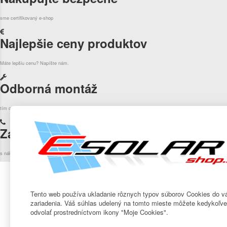
sme certifikovaný e-shop
Najlepšie ceny produktov
Máte lepšiu cenu? Napíšte nám.
Odborná montáž
tím certifikovaných inštalatérov
Zakaznícka podpora
s nákupom radi poradíme.
Odber noviniek
Tento web používa ukladanie rôznych typov súborov Cookies do v
zariadenia. Váš súhlas udelený na tomto mieste môžete kedykoľv
odvolať prostredníctvom ikony "Moje Cookies".