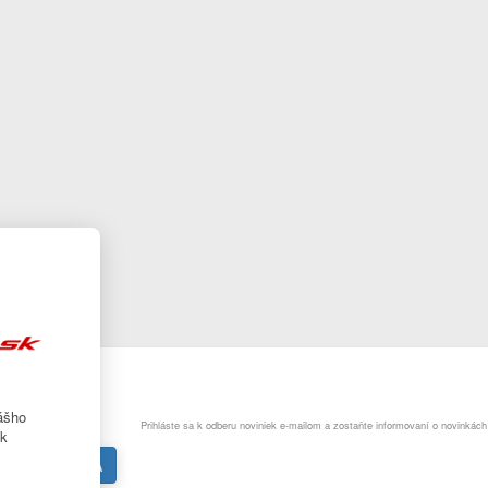
ášho
Prihláste sa k odberu noviniek e-mailom a zostaňte informovaní o novinkác
ek