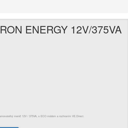
TRON ENERGY 12V/375VA
ramovateľný menič 12V / 375VA, s ECO módom a rozhraním VE.Direct.