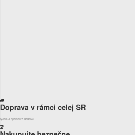
Doprava v rámci celej SR
rýchle a spoľahlivé dodanie
Nakupujte bezpečne