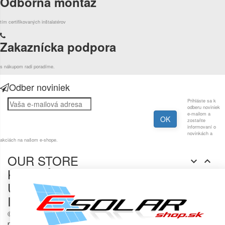
Odborná montáž
tím certifikovaných inštalatérov
Zakaznícka podpora
s nákupom radi poradíme.
Odber noviniek
Prihláste sa k
odberu noviniek
e-mailom a
zostaňte
informovaní o
novinkách a
akciách na našom e-shope.
OUR STORE


KATALÓG


ÚČET


INFORMÁCIE


© 2017-2021
Solárny obchod - fotovoltaika
- Všetky autorské
práva vyhradené.