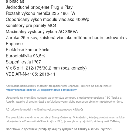
a bifacial)
Jednoduché pripojenie Plug & Play
Rozsah výkonu meniča 235-460+ W
Odporúčaný výkon modulu viac ako 400Wp
konektory pre panely MC4
Maximálny výstupný výkon AC 366VA
Záruka 25 rokov, zaistená viac ako miliónom hodín testovania v
Enphase
Elektrická komunikácia
Euroefektivita 96,5%
Stupeň krytia IP67
V x Š x H 212/175/30,2 mm (bez konzoly)
VDE AR-N-4105: 2018-11
Kalkulačka kompatibility modulov od spoločnosti Enphase , kliknite na odkaz nižšie:
https://enphase.com/en-us/support/module-compatibility
Upevnenie na montážny systém sa vykonáva pomocou skrutkového spojenia (IBC Topfix a
Aerofix, pozrite si prosím časť s príslušenstvom) alebo pomocou objímky modulového rámu.
AC pripojenie medzi meničmi sa vykonáva pomocou kábla Q.
Pre prevádzku systému je potrebný Envoy-Gateway. V krajinách, kde je potrebné mechanické
odpojenie (v súčasnosti väčšina krajín v EÚ), je nevyhnutný aj ďalší prídavný relé Q-Relay.
Dodržiavajte špecifické predpisy krajiny týkajúce sa záruky a servisu výrobcu.