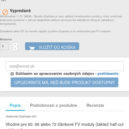
Vypredané

Microinverter 1~/3~ 349VA - Systém Enphase je nový spôsob invertorového systému, ktorý umožňuje
budovanie systémov v takmer akejkoľvek veľkosti pomocou iba niekoľkých rôznych základných
komponentov.
Zariadenia série IQ7 sú meniče napätia systému Enphase a sú umiestnené pod FV modulmi.
Množstvo
VLOŽIŤ DO KOŠÍKA

Súhlasím so spracovaním osobných údajov -
prehlásenie
UPOZORNITE MA, KEĎ BUDE PRODUKT DOSTUPNÝ
Popis
Podrobnosti o produkte
Recenzie
Vlastnosti Enphase IQ7+
Vhodné pre 60, 66 alebo 72 článkové FV moduly (taktiež half-cut