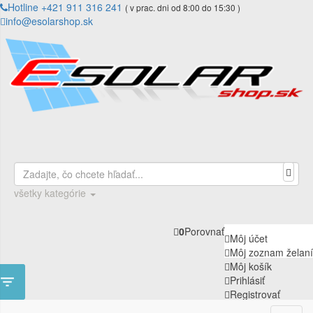
Hotline +421 911 316 241
( v prac. dni od 8:00 do 15:30 )
info@esolarshop.sk
všetky kategórie
0
Porovnať
Môj účet
Môj zoznam želaní
Môj košík

Prihlásiť
Registrovať