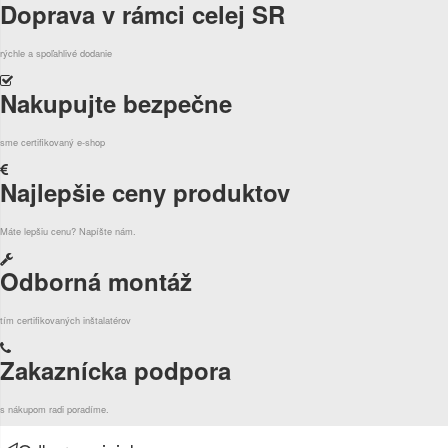
Doprava v rámci celej SR
rýchle a spoľahlivé dodanie
Nakupujte bezpečne
sme certifikovaný e-shop
Najlepšie ceny produktov
Máte lepšiu cenu? Napíšte nám.
Odborná montáž
tím certifikovaných inštalatérov
Zakaznícka podpora
s nákupom radi poradíme.