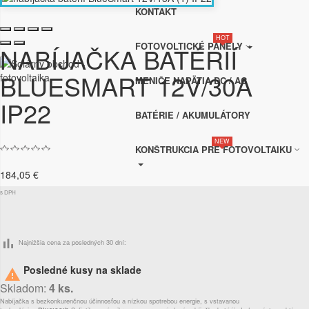
KONTAKT
HOT
FOTOVOLTICKÉ PANELY
NABÍJAČKA BATÉRIÍ
BLUESMART 12V/30A
MENIČE NAPÄTIA DC / AC
IP22
BATÉRIE / AKUMULÁTORY
NEW
KONŠTRUKCIA PRE FOTOVOLTAIKU
184,05 €
s DPH
bar_chart
Najnižšia cena za posledných 30 dní:
Posledné kusy na sklade

Skladom:
4 ks.
Nabíjačka s bezkonkurenčnou účinnosťou a nízkou spotrebou energie, s vstavanou