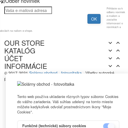
Odber noviniek
Prihláste sa k
odberu noviniek
e-mailom a
zostaňte
informovaní o
novinkách a
akciách na našom e-shope.
OUR STORE


KATALÓG


ÚČET


INFORMÁCIE


© 2017-2021
Solárny obchod - fotovoltaika
- Všetky autorské
práva vyhradené.
Tento web používa ukladanie rôznych typov súborov Cookies
do vášho zariadenia. Váš súhlas udelený na tomto mieste
môžete kedykoľvek odvolať prostredníctvom ikony "Moje
Cookies".
Funkčné (technické) súbory cookies