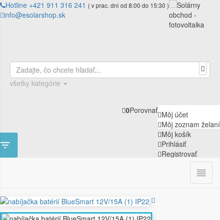
Hotline +421 911 316 241
( v prac. dni od 8:00 do 15:30 )
info@esolarshop.sk
všetky kategórie
0
Porovnať
Môj účet
Môj zoznam želaní
Môj košík

Prihlásiť
Registrovať

0
ÚVOD