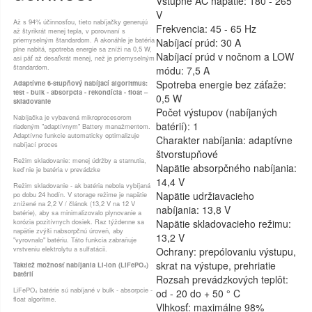
Vstupné AC napätie: 180 - 265
V
Až s 94% účinnosťou, tieto nabíjačky generujú
Frekvencia: 45 - 65 Hz
až štyrikrát menej tepla, v porovnaní s
priemyselným štandardom. A akonáhle je batéria
Nabíjací prúd: 30 A
plne nabitá, spotreba energie sa zníži na 0,5 W,
Nabíjací prúd v nočnom a LOW
asi päť až desaťkrát menej, než je priemyselným
štandardom.
módu: 7,5 A
Spotreba energie bez záťaže:
Adaptívne 6-stupňový nabíjací algoritmus:
test - bulk - absorpcia - rekondícia - float –
0,5 W
skladovanie
Počet výstupov (nabíjaných
Nabíjačka je vybavená mikroprocesorom
batérií): 1
riadeným "adaptívnym" Battery manažmentom.
Adaptívne funkcie automaticky optimalizuje
Charakter nabíjania: adaptívne
nabíjací proces
štvorstupňové
Režim skladovanie: menej údržby a starnutia,
Napätie absorpčného nabíjania:
keď nie je batéria v prevádzke
14,4 V
Režim skladovanie - ak batéria nebola vybíjaná
Napätie udržiavacieho
po dobu 24 hodín. V storage režime je napätie
znížené na 2,2 V / článok (13,2 V na 12 V
nabíjania: 13,8 V
batérie), aby sa minimalizovalo plynovanie a
korózia pozitívnych dosiek. Raz týždenne sa
Napätie skladovacieho režimu:
napätie zvýši nabsorpčnú úroveň, aby
13,2 V
"vyrovnalo" batériu. Táto funkcia zabraňuje
vrstveniu elektrolytu a sulfatácii.
Ochrany: prepólovaniu výstupu,
skrat na výstupe, prehriatie
Taktiež možnosť nabíjania Li-ion (LiFePO₄)
batérií
Rozsah prevádzkových teplôt:
LiFePO₄ batérie sú nabíjané v bulk - absorpcie -
od - 20 do + 50 ° C
float algoritme.
Vlhkosť: maximálne 98%