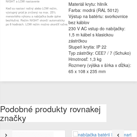
NIGHT a LOW nastavenie
Materiál krytu: hliník
Keď sa nastaví nočný alebo LOW režim,
Farba: modrá (RAL 5012)
výstupný prúd je znížený na max. 25%
Výstup na batériu: svorkovnice
menovitého výkonu a nabíjačka bude úplne
bezhlučná. Režim NIGHT skončí automaticky
bez káblov
po 8 hodinách. LOW režim možno ukončiť ručne.
230 V AC vstup do nabíjačky:
1,5 m kábel s klasickou
zástrčkou
Stupeň krytia: IP 22
Typ zástrčky: CEE7 / 7 (Schuko)
Hmotnosť: 1,3 kg
Rozmery (výška x šírka x dĺžka):
65 x 108 x 235 mm
Podobné produkty rovnakej
značky