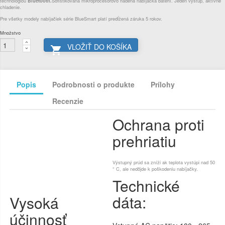
technológiou
Bluetooth
.
Sofistikovaná mikroprocesorovo riadená nabíjačka batérií. Jeden výstup, aktívne
chladenie.
Pre všetky modely nabíjačiek série BlueSmart platí predĺžená záruka 5 rokov.
Množstvo
VLOŽIŤ DO KOŠÍKA

Popis
Podrobnosti o produkte
Prílohy
Recenzie
Ochrana proti
prehriatiu
Výstupný prúd sa zníži ak teplota vystúpi nad 50
° C, ale nedôjde k poškodeniu nabíjačky.
Technické
dáta:
Vysoká
účinnosť