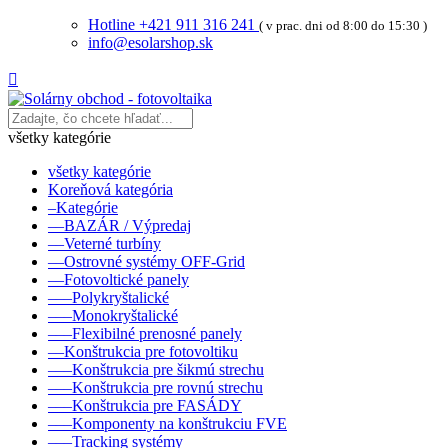
Hotline +421 911 316 241
( v prac. dni od 8:00 do 15:30 )
info@esolarshop.sk

všetky kategórie
všetky kategórie
Koreňová kategória
–Kategórie
––BAZÁR / Výpredaj
––Veterné turbíny
––Ostrovné systémy OFF-Grid
––Fotovoltické panely
–––Polykryštalické
–––Monokryštalické
–––Flexibilné prenosné panely
––Konštrukcia pre fotovoltiku
–––Konštrukcia pre šikmú strechu
–––Konštrukcia pre rovnú strechu
–––Konštrukcia pre FASÁDY
–––Komponenty na konštrukciu FVE
–––Tracking systémy