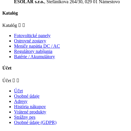
ESOLAR s.r.o.
, Štefánikova 264/30, 029 01 Námestovo
Katalóg
Katalóg


Fotovoltické panely
Ostrovné zostavy
Meniče napätia DC / AC
Regulátory nabíjania
Batérie / Akumulátory
Účet
Účet


Účet
Osobné údaje
Adresy
História nákupov
Vrátené produkty
Strážny pes
Osobné údaje (GDPR)