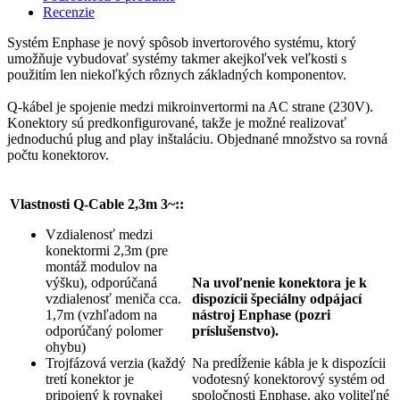
Recenzie
Systém Enphase je nový spôsob invertorového systému, ktorý
umožňuje vybudovať systémy takmer akejkoľvek veľkosti s
použitím len niekoľkých rôznych základných komponentov.
Q-kábel je spojenie medzi mikroinvertormi na AC strane (230V).
Konektory sú predkonfigurované, takže je možné realizovať
jednoduchú plug and play inštaláciu. Objednané množstvo sa rovná
počtu konektorov.
Vlastnosti
Q-Cable 2,3m 3~
::
Vzdialenosť medzi
konektormi 2,3m (pre
montáž modulov na
výšku), odporúčaná
Na uvoľnenie konektora je k
vzdialenosť meniča cca.
dispozícii špeciálny odpájací
1,7m (vzhľadom na
nástroj Enphase (pozri
odporúčaný polomer
príslušenstvo).
ohybu)
Trojfázová verzia (každý
Na predĺženie kábla je k dispozícii
tretí konektor je
vodotesný konektorový systém od
pripojený k rovnakej
spoločnosti Enphase, ako voliteľné