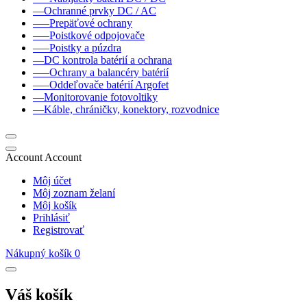
––Ochranné prvky DC / AC
–––Prepäťové ochrany
–––Poistkové odpojovače
–––Poistky a púzdra
––DC kontrola batérií a ochrana
–––Ochrany a balancéry batérií
–––Oddeľovače batérií Argofet
––Monitorovanie fotovoltiky
––Káble, chráničky, konektory, rozvodnice
Account
Account
Môj účet
Môj zoznam želaní
Môj košík
Prihlásiť
Registrovať
Nákupný košík
0
Váš košík