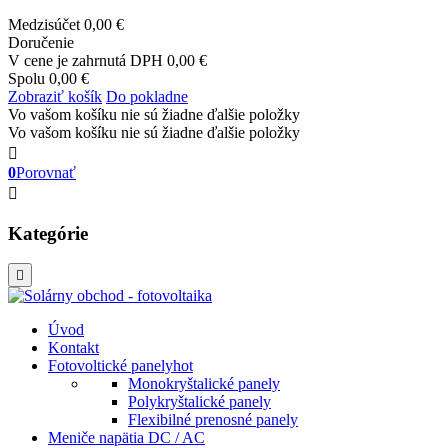
Medzisúčet
0,00 €
Doručenie
V cene je zahrnutá DPH
0,00 €
Spolu
0,00 €
Zobraziť košík
Do pokladne
Vo vašom košíku nie sú žiadne ďalšie položky
Vo vašom košíku nie sú žiadne ďalšie položky

0
Porovnať

Kategórie

Úvod
Kontakt
Fotovoltické panely
hot
Monokryštalické panely
Polykryštalické panely
Flexibilné prenosné panely
Meniče napätia DC / AC