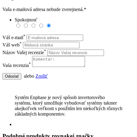
Vaša e-mailová adresa nebude zverejnená.
*
Spokojnosť
*
Váš e-mail
*
Váš web
*
Názov Vašej recenzie
*
Vaśa recenzia
alebo
Zrušiť
Odoslať
Systém Enphase je nový spôsob invertorového
systému, ktorý umožňuje vybudovať systémy takmer
akejkoľvek veľkosti s použitím len niekoľkých rôznych
základných komponentov.
Podobné produkty rovnakej značky