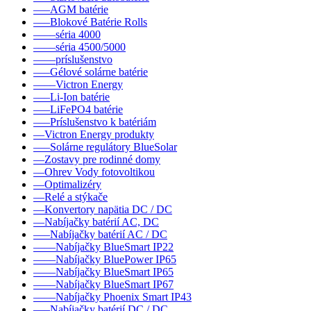
–––AGM batérie
–––Blokové Batérie Rolls
––––séria 4000
––––séria 4500/5000
––––príslušenstvo
–––Gélové solárne batérie
––––Victron Energy
–––Li-Ion batérie
–––LiFePO4 batérie
–––Príslušenstvo k batériám
––Victron Energy produkty
–––Solárne regulátory BlueSolar
––Zostavy pre rodinné domy
––Ohrev Vody fotovoltikou
––Optimalizéry
––Relé a stýkače
––Konvertory napätia DC / DC
––Nabíjačky batérií AC, DC
–––Nabíjačky batérií AC / DC
––––Nabíjačky BlueSmart IP22
––––Nabíjačky BluePower IP65
––––Nabíjačky BlueSmart IP65
––––Nabíjačky BlueSmart IP67
––––Nabíjačky Phoenix Smart IP43
–––Nabíjačky batérií DC / DC