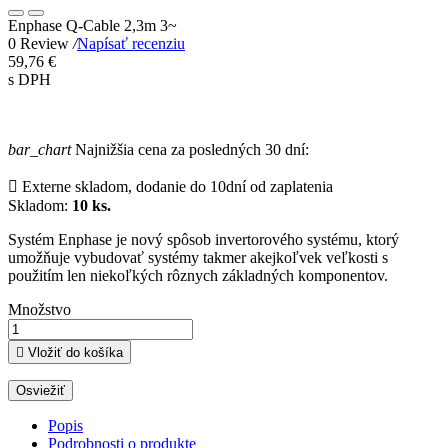
Enphase Q-Cable 2,3m 3~
0 Review
/
Napísať recenziu
59,76 €
s DPH
bar_chart
Najnižšia cena za posledných 30 dní:

Externe skladom, dodanie do 10dní od zaplatenia
Skladom:
10 ks.
Systém Enphase je nový spôsob invertorového systému, ktorý
umožňuje vybudovať systémy takmer akejkoľvek veľkosti s
použitím len niekoľkých rôznych základných komponentov.
Množstvo

Vložiť do košíka
Popis
Podrobnosti o produkte