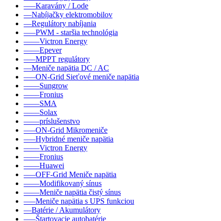
–––Karavány / Lode
––Nabíjačky elektromobilov
––Regulátory nabíjania
–––PWM - staršia technológia
––––Victron Energy
––––Epever
–––MPPT regulátory
––Meniče napätia DC / AC
–––ON-Grid Sieťové meniče napätia
––––Sungrow
––––Fronius
––––SMA
––––Solax
––––príslušenstvo
–––ON-Grid Mikromeniče
–––Hybridné meniče napätia
––––Victron Energy
––––Fronius
––––Huawei
–––OFF-Grid Meniče napätia
––––Modifikovaný sínus
––––Meniče napätia čistý sínus
–––Meniče napätia s UPS funkciou
––Batérie / Akumulátory
–––Štartovacie autobatérie