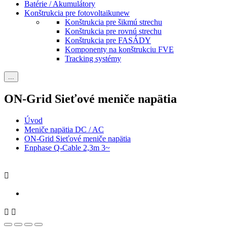
Batérie / Akumulátory
Konštrukcia pre fotovoltaiku
new
Konštrukcia pre šikmú strechu
Konštrukcia pre rovnú strechu
Konštrukcia pre FASÁDY
Komponenty na konštrukciu FVE
Tracking systémy
...
ON-Grid Sieťové meniče napätia
Úvod
Meniče napätia DC / AC
ON-Grid Sieťové meniče napätia
Enphase Q-Cable 2,3m 3~


