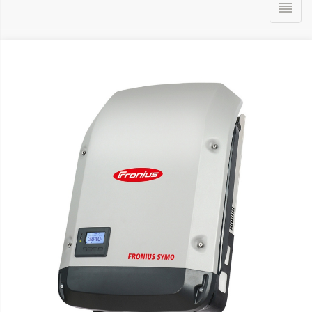

0
ÚVOD
KONTAKT
HOT
FOTOVOLTICKÉ PANELY
MENIČE NAPÄTIA DC / AC
BATÉRIE / AKUMULÁTORY
NEW
KONŠTRUKCIA PRE FOTOVOLTAIKU