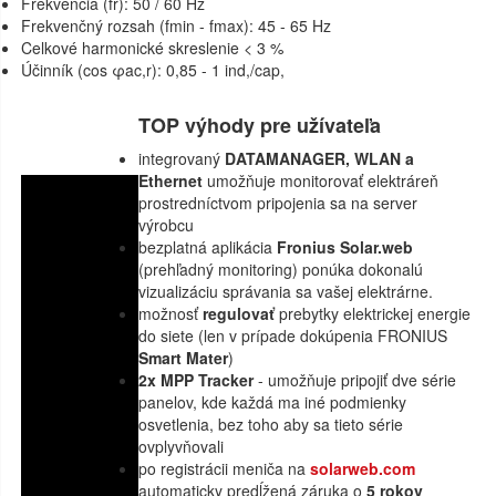
Frekvencia (fr): 50 / 60 Hz
Frekvenčný rozsah (fmin - fmax): 45 - 65 Hz
Celkové harmonické skreslenie < 3 %
Účinník (cos φac,r): 0,85 - 1 ind,/cap,
TOP výhody pre užívateľa
integrovaný
DATAMANAGER,
WLAN a
Ethernet
umožňuje monitorovať elektráreň
prostredníctvom pripojenia sa na server
výrobcu
bezplatná aplikácia
Fronius Solar.web
(prehľadný monitoring) ponúka dokonalú
vizualizáciu správania sa vašej elektrárne.
možnosť
regulovať
prebytky elektrickej energie
do siete (len v prípade dokúpenia FRONIUS
Smart Mater
)
2x MPP Tracker
- umožňuje pripojiť dve série
panelov, kde každá ma iné podmienky
osvetlenia, bez toho aby sa tieto série
ovplyvňovali
po registrácii meniča na
solarweb.com
automaticky predĺžená záruka o
5 rokov