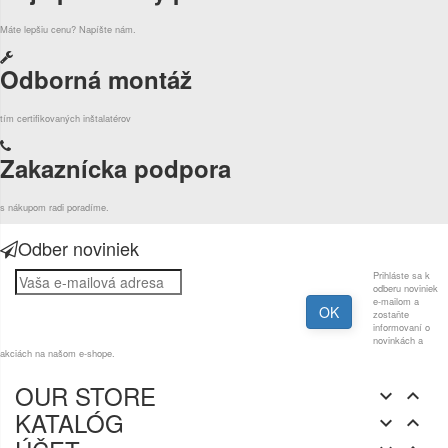
Máte lepšiu cenu? Napíšte nám.
Odborná montáž
tím certifikovaných inštalatérov
Zakaznícka podpora
s nákupom radi poradíme.
Odber noviniek
Prihláste sa k
odberu noviniek
e-mailom a
zostaňte
informovaní o
novinkách a
akciách na našom e-shope.
OUR STORE


KATALÓG

