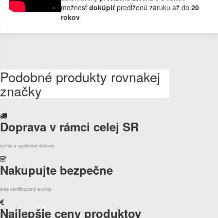
možnosť
dokúpiť
predĺženú záruku až do
20
rokov
Podobné produkty rovnakej
značky
Doprava v rámci celej SR
rýchle a spoľahlivé dodanie
Nakupujte bezpečne
sme certifikovaný e-shop
Najlepšie ceny produktov