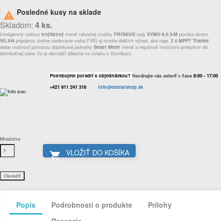
Posledné kusy na sklade

Skladom:
4 ks.
Inteligentný sieťový
trojfázový
menič rakúskej značky
FRONIUS
rady
SYMO 6.0.3-M
ponúka okrem
WLAN
pripojenia (online sledovanie vašej FVE) aj mnoho ďalších výhod, ako napr.
2 x MPPT Tracker
alebo možnosť pomocou doplnkovej jednotky
Smart Meter
merať a regulovať množstvo prebytkov do
distribučnej siete, čo je obzvlášť dôležité vo vzťahu k Distribúcii.
Potrebujete poradiť s objednávkou?
Neváhajte nás osloviť v čase
8:00 - 17:00
+421 911 241 316
info@esolarshop.sk
Množstvo
VLOŽIŤ DO KOŠÍKA

Popis
Podrobnosti o produkte
Prílohy
Recenzie