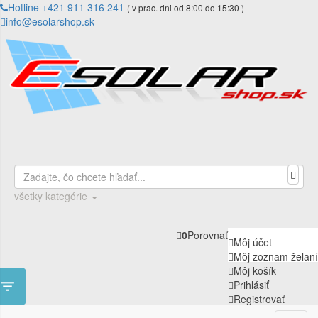
Hotline +421 911 316 241
( v prac. dni od 8:00 do 15:30 )
info@esolarshop.sk
všetky kategórie
0
Porovnať
Môj účet
Môj zoznam želaní
Môj košík

Prihlásiť
Registrovať