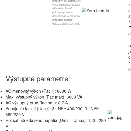
prebytky do distribučnej
z
siete podľa požiadavky
užívateľa. Menič
s
pokryje spotrebu
s
domácnosti a prípadný
prebytok energie
n
dokáže úplne zastaviť.
F
d
m
r
j
č
p
Výstupné parametre:
AC menovitý výkon (Pac,r): 6000 W
Max. výstupný výkon (Pac max): 6000 VA
AC výstupný prúd (Iac nom: 8,7 A
Pripojenie k sieti (Uac,r): 3~ NPE 400/230, 3~ NPE
380/220 V
Rozsah striedavého napätia (Umin - Umax): 150 - 280
V