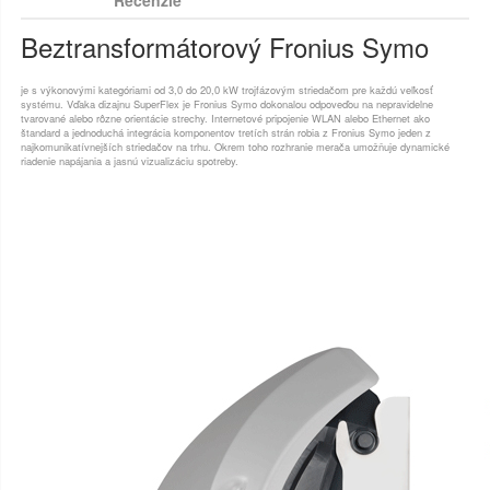
Beztransformátorový Fronius Symo
je s výkonovými kategóriami od 3,0 do 20,0 kW trojfázovým striedačom pre každú veľkosť
systému. Vďaka dizajnu SuperFlex je Fronius Symo dokonalou odpoveďou na nepravidelne
tvarované alebo rôzne orientácie strechy. Internetové pripojenie WLAN alebo Ethernet ako
štandard a jednoduchá integrácia komponentov tretích strán robia z Fronius Symo jeden z
najkomunikatívnejších striedačov na trhu. Okrem toho rozhranie merača umožňuje dynamické
riadenie napájania a jasnú vizualizáciu spotreby.