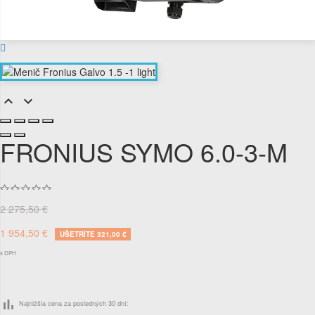


FRONIUS SYMO 6.0-3-M
2 275,50 €
1 954,50 €
UŠETRÍTE 321,00 €
s DPH
bar_chart
Najnižšia cena za posledných 30 dní: