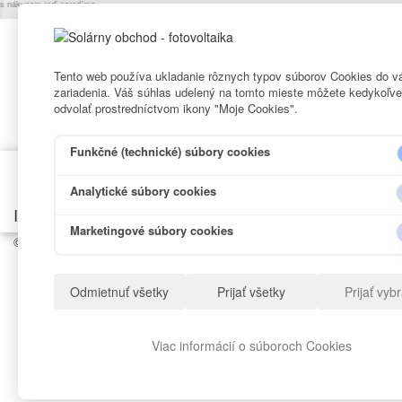
s nákupom radi poradíme.
Odber noviniek
Tento web používa ukladanie rôznych typov súborov Cookies do v
zariadenia. Váš súhlas udelený na tomto mieste môžete kedykoľv
odvolať prostredníctvom ikony "Moje Cookies".
Funkčné (technické) súbory cookies
Analytické súbory cookies
Informácie
Marketingové súbory cookies
© 2017-2021
Solárny obchod - fotovoltaika
- Všetky autorské práva 
Odmietnuť všetky
Prijať všetky
Prijať vyb
Viac informácií o súboroch Cookies