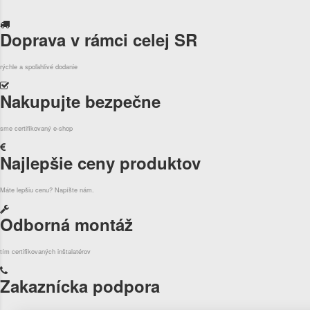
Doprava v rámci celej SR
rýchle a spoľahlivé dodanie
Nakupujte bezpečne
sme certifikovaný e-shop
Najlepšie ceny produktov
Máte lepšiu cenu? Napíšte nám.
Odborná montáž
tím certifikovaných inštalatérov
Zakaznícka podpora