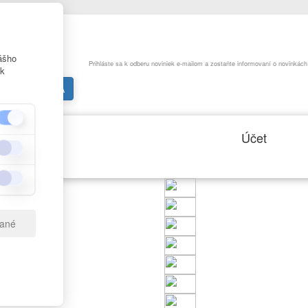
ášho
Prihláste sa k odberu noviniek e-mailom a zostaňte informovaní o novinkác
ek
Katalóg
Účet
vyhradené.
rané