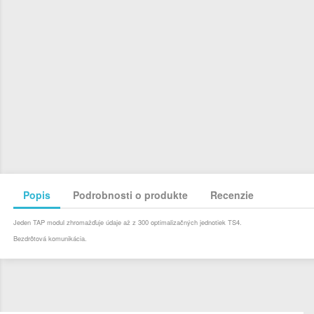
Popis
Podrobnosti o produkte
Recenzie
Jeden TAP modul zhromažďuje údaje až z 300 optimalizačných jednotiek TS4.
Bezdrôtová komunikácia.