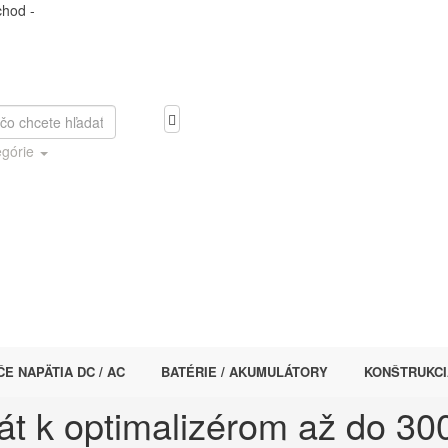
egórie
E NAPÄTIA DC / AC
BATÉRIE / AKUMULÁTORY
KONŠTRUKCI
át k optimalizérom až do 3