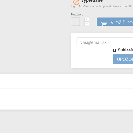
Vypredané

Tigo TAP Zbernica dát k optimalizérom až do 300
Množstvo
VLOŽIŤ DO

Súhlasí
UPOZOR