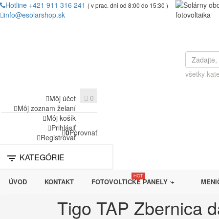
Hotline +421 911 316 241
( v prac. dni od 8:00 do 15:30 )
info@esolarshop.sk
všetky kat
0
Môj účet
Môj zoznam želaní
Môj košík
Prihlásiť
0
Porovnať
Registrovať
KATEGÓRIE

HOT
ÚVOD
KONTAKT
FOTOVOLTICKÉ PANELY
MENIČ
Tigo TAP Zbernica d