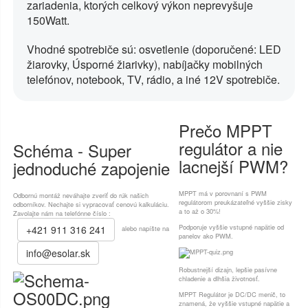
zariadenia, ktorých celkový výkon neprevyšuje
150Watt.
Vhodné spotrebiče sú: osvetlenie (doporučené: LED
žiarovky, Úsporné žiarivky), nabíjačky mobilných
telefónov, notebook, TV, rádio, a iné 12V spotrebiče.
Prečo MPPT
regulátor a nie
Schéma - Super
lacnejší PWM?
jednoduché zapojenie
MPPT má v porovnaní s PWM
Odbornú montáž neváhajte zveriť do rúk našich
regulátorom preukázateľné vyššie zisky
odborníkov. Nechajte si vypracovať cenovú kalkuláciu.
a to až o 30%!
Zavolajte nám na telefónne číslo :
Podporuje vyššie vstupné napätie od
+421 911 316 241
alebo napíšte na
panelov ako PWM.
info@esolar.sk
Robustnejší dizajn, lepšie pasívne
chladenie a dlhšia životnosť.
MPPT Regulátor je DC/DC menič, to
znamená, že vyššie vstupné napätie a