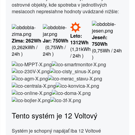
ostrovné objekty, kde spotreba v jednotlivých
mesiacoch nepresiahne hodnoty uvádzané nižšie:
Leto
:
Jeseň
:
Zima: 262Wh
Jar
: 750Wh
1312Wh
750Wh
(0,262kWh /
(0,75Wh /
(1,31kWh
(0,75Wh / 24h
24h )
24h )
/ 24h )
)
Tento systém je 12 Voltový
Systém je schopný napájať iba 12 Voltové