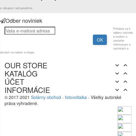
s nákupom radi poradíme.
Odber noviniek
Prihláste sa k
odberu noviniek
e-mailom a
zostaňte
informovaní o
novinkách a
akciách na našom e-shope.
OUR STORE


KATALÓG


ÚČET


INFORMÁCIE


© 2017-2021
Solárny obchod - fotovoltaika
- Všetky autorské
práva vyhradené.