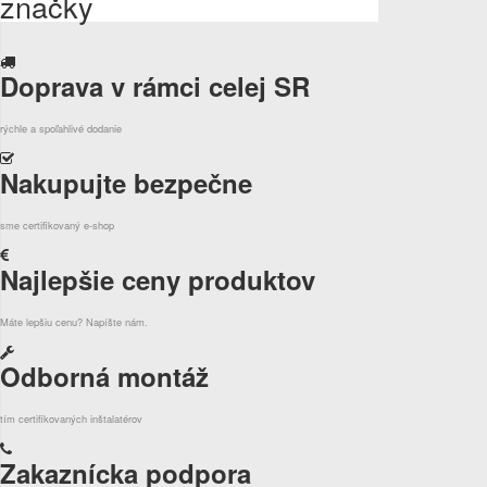
značky
Doprava v rámci celej SR
rýchle a spoľahlivé dodanie
Nakupujte bezpečne
sme certifikovaný e-shop
Najlepšie ceny produktov
Máte lepšiu cenu? Napíšte nám.
Odborná montáž
tím certifikovaných inštalatérov
Zakaznícka podpora