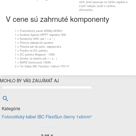
nižší prúd spracuje na nižšie napätie a
zvýši nabíjací prúd s vyššou
účinnosťou.
V cene sú zahrnuté komponenty
1 x Fotovoltický panel 405Wp MONO
1 x Kvalitný Epever MPPT regulátor 30A
1 x Konektory M4C pár ( + a - )
1 x Poistný odpojovač panelov
1 x Poistka pár do poist. odpojovača
1 x Puzdro na DC poistku
1 x DC poistka Megaval - 100A
1 x Svorky na batériu pár ( + a - )
1 x BARS štartovacia 100Ah
2 x 7m Kábla IBC FlexiSun 1x6mm² PV1-F
MOHLO BY VÁS ZAUJÍMAŤ AJ

Kategórie
Fotovoltický kábel IBC FlexiSun čierny 1x6mm²
2,05 €