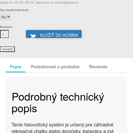
Volajte na +421 911 316 241 alebo píšte na mail info@esolar.sk
Typ nosnej konštrukcie
Množstvo
VLOŽIŤ DO KOŠÍKA

Popis
Podrobnosti o produkte
Recenzie
Podrobný technický
popis
Tento fotovoltický systém je určený pre záhradné
rekreačné chatky alebo domčeky, karavány a iné