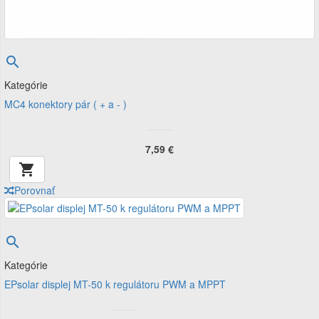

Kategórie
MC4 konektory pár ( + a - )
7,59 €

Porovnať

Kategórie
EPsolar displej MT-50 k regulátoru PWM a MPPT