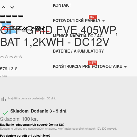
KONTAKT


HOT
FOTOVOLTICKÉ PANELY
OFF-GRID FVE 405WP,
MENIČE NAPÄTIA DC / AC
BAT 1,2KWH - DC12V
BATÉRIE / AKUMULÁTORY
NEW
KONŠTRUKCIA PRE FOTOVOLTAIKU
579,13 €
s DPH
bar_chart
Najnižšia cena za posledných 30 dní:
Skladom. Dodanie 3 - 5 dní.

Skladom:
100 ks.
Napájanie jednosmerných spotrebičov na 12V.
Systém je určený pre nenáročných chatárov, ktorí majú na svojich chatách 12V DC rozvod.
Potrebujete poradiť pri objednávke?