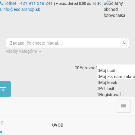
Hotline +421 911 316 241
( v prac. dni od 8:00 do 15:30 )
info@esolarshop.sk
všetky kategórie
0
Porovnať
Môj účet
Môj zoznam želaní
Môj košík

Prihlásiť
Registrovať

0
ÚVOD