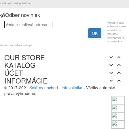
s nákupom radi poradíme.
Odber noviniek
Prihláste sa k
odberu noviniek
e-mailom a
zostaňte
informovaní o
novinkách a
akciách na našom e-shope.
OUR STORE


KATALÓG


ÚČET


INFORMÁCIE


© 2017-2021
Solárny obchod - fotovoltaika
- Všetky autorské
práva vyhradené.