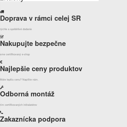
Doprava v rámci celej SR
rýchle a spoľahlivé dodanie
Nakupujte bezpečne
sme certifikovaný e-shop
Najlepšie ceny produktov
Máte lepšiu cenu? Napíšte nám.
Odborná montáž
tím certifikovaných inštalatérov
Zakaznícka podpora