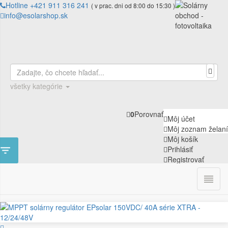
Hotline +421 911 316 241
( v prac. dni od 8:00 do 15:30 )
info@esolarshop.sk
všetky kategórie
0
Porovnať
Môj účet
Môj zoznam želaní
Môj košík

Prihlásiť
Registrovať

0
ÚVOD