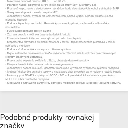
• Maximálna účinnosť prenosu DC / DC, až 98,7%
• Pokročilý riadiaci algoritmus MPPT minimalizuje straty MPP a stratový čas
• Presnosť rozpoznanie a sledovanie v najvyššom bode viacnásobných vrcholných hodnôt MPP
• Široký rozsah prevádzkového napätia MPP
• Automatický riadiaci systém pre obmedzenie nabíjacieho výkonu a prúdu prekračujúceho
menovitú hodnotu
• Podpora štyroch typov batérií: Hermeticky uzavretá, gélová, zaplavená a užívateľsky
nastaviteľné
• Funkcia kompenzácia teploty batérie
• Záznam energie v reálnom čase a štatistická funkcie
• Funkcia automatického zníženia výkonu pri prekročení teploty
• Stopercentná prevádzka pri plnom zaťažení v rozpätí teplôt pracovného prostredia v rámci
nabíjanie a vybíjanie
• Podpora až 8 jednotiek v rade pre rozšírenie systému
• Signál externého záťažového spínača riadiaceho záťažové relé k realizácii diverzifikovaných
režimov pracovného zaťaženia
• Prvé a druhé odpojenie ovládanie záťaže, obsahuje dva relé kontakty
• Dizajn automatického riadenia funkcie a relé generátora
• Automaticky riadené relé sieť / generátor uľahčujúce vytvorenie hybridného systému napájania
• Možnosť diaľkového snímača teploty a napätia pre zber presných dát o teplote a napätie batérie
• Izolovaný port RS-485 s výstupom 5V DC / 200 mA pre elektrické zariadenia s protokolom
MODBUS a bez vlastného napájania
• Sledovanie a nastavenie parametrov pomocou mobilných aplikácií alebo počítačového softvéru.
Podobné produkty rovnakej
značky