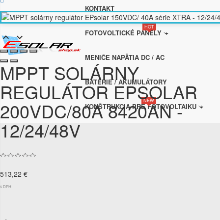
KONTAKT
HOT
FOTOVOLTICKÉ PANELY


MENIČE NAPÄTIA DC / AC
MPPT SOLÁRNY
BATÉRIE / AKUMULÁTORY
REGULÁTOR EPSOLAR
NEW
200VDC/80A 8420AN -
KONŠTRUKCIA PRE FOTOVOLTAIKU
12/24/48V
513,22 €
s DPH