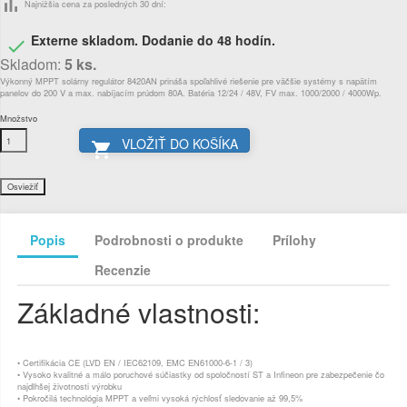
bar_chart
Najnižšia cena za posledných 30 dní:
Externe skladom. Dodanie do 48 hodín.

Skladom:
5 ks.
Výkonný MPPT solárny regulátor 8420AN prináša spoľahlivé riešenie pre väčšie systémy s napätím
panelov do 200 V a max. nabíjacím prúdom 80A. Batéria 12/24 / 48V, FV max. 1000/2000 / 4000Wp.
Množstvo
VLOŽIŤ DO KOŠÍKA

Popis
Podrobnosti o produkte
Prílohy
Recenzie
Základné vlastnosti:
• Certifikácia CE (LVD EN / IEC62109, EMC EN61000-6-1 / 3)
• Vysoko kvalitné a málo poruchové súčiastky od spoločností ST a Infineon pre zabezpečenie čo
najdlhšej životnosti výrobku
• Pokročilá technológia MPPT a veľmi vysoká rýchlosť sledovanie až 99,5%