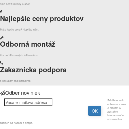
sme certifikovaný e-shop
Najlepšie ceny produktov
Máte lepšiu cenu? Napíšte nám.
Odborná montáž
tím certifikovaných inštalatérov
Zakaznícka podpora
s nákupom radi poradíme.
Odber noviniek
Prihláste sa k
odberu noviniek
e-mailom a
zostaňte
informovaní o
novinkách a
akciách na našom e-shope.