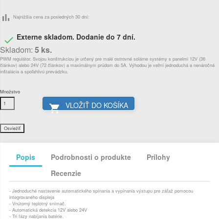
bar_chart
Najnižšia cena za posledných 30 dní:
Externe skladom. Dodanie do 7 dní.

Skladom:
5 ks.
PWM
regulátor
.
Svojou
konštrukciou
je určený
pre
malé
ostrovné
solárne systémy
s
panelmi
12V
(
36
článkov)
alebo
24V
(
72
článkov)
a
maximálnym
prúdom
do
5A
.
Výhodou je
veľmi
jednoduchá
a
nenáročná
inštalácia
a
spoľahlivú prevádzku
.
Množstvo
VLOŽIŤ DO KOŠÍKA

Popis
Podrobnosti o produkte
Prílohy
Recenzie
- Jednoduché
nastavenie
automatického
spínania a
vypínania
výstupu pre
záťaž
pomocou
integrovaného
displeja
-
Vnútorný
teplotný snímač
.
-
Automatická detekcia
12V alebo
24V
-
Tri fázy
nabíjania
batérie.