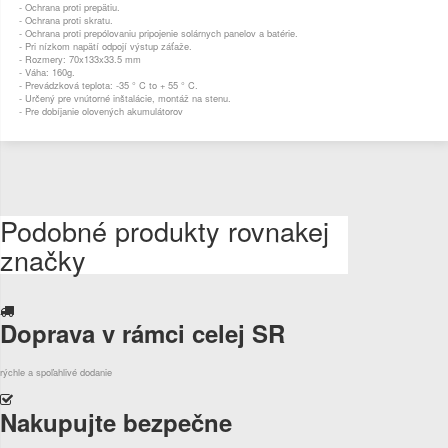
-
Ochrana proti
prepätiu
.
-
Ochrana proti
skratu
.
-
Ochrana proti
prepólovaniu
pripojenie solárnych
panelov
a batérie
.
-
Pri nízkom
napätí
odpojí
výstup
záťaže
.
-
Rozmery
:
70x133x33.5
mm
-
Váha
:
160g
.
-
Prevádzková
teplota
:
-35
°
C
to
+
55
°
C
.
-
Určený
pre
vnútorné inštalácie
,
montáž
na
stenu
.
-
Pre
dobíjanie
olovených
akumulátorov
Podobné produkty rovnakej
značky
Doprava v rámci celej SR
rýchle a spoľahlivé dodanie
Nakupujte bezpečne