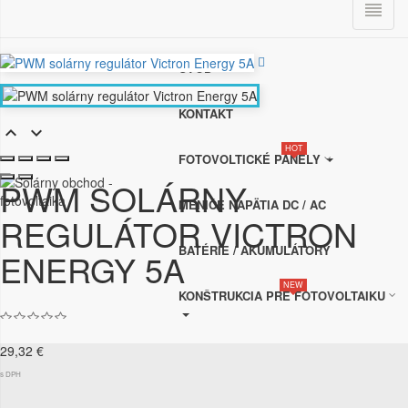

0
ÚVOD
KONTAKT


HOT
FOTOVOLTICKÉ PANELY
PWM SOLÁRNY
MENIČE NAPÄTIA DC / AC
REGULÁTOR VICTRON
BATÉRIE / AKUMULÁTORY
ENERGY 5A
NEW
KONŠTRUKCIA PRE FOTOVOLTAIKU
29,32 €
s DPH