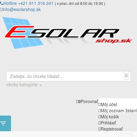
Hotline +421 911 316 241
( v prac. dni od 8:00 do 15:30 )
info@esolarshop.sk
všetky kategórie
0
Porovnať
Môj účet
Môj zoznam želaní
Môj košík

Prihlásiť
Registrovať