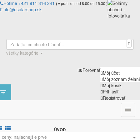
Hotline +421 911 316 241
( v prac. dni od 8:00 do 15:30 )
info@esolarshop.sk
všetky kategórie
0
Porovnať
Môj účet
Môj zoznam želaní
Môj košík

Prihlásiť
Registrovať

0


ÚVOD
ceny: najlacnejšie prvé
