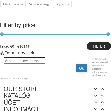
Menič napätia
Victron energy
čity sínus
Filter by price
Price:
€0 - €16143
Odber noviniek
Prihláste sa k
odberu noviniek
e-mailom a
zostaňte
informovaní o
novinkách a
akciách na našom e-shope.
OUR STORE


KATALÓG


ÚČET


INFORMÁCIE

