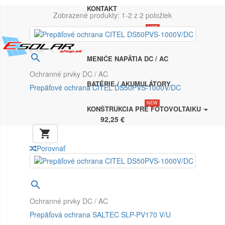
KONTAKT
Zobrazené produkty: 1-2 z 2 položiek
HOT
FOTOVOLTICKÉ PANELY

MENIČE NAPÄTIA DC / AC
Ochranné prvky DC / AC
BATÉRIE / AKUMULÁTORY
Prepäťové ochrana CITEL DS50PVS-1000V/DC
NEW
KONŠTRUKCIA PRE FOTOVOLTAIKU
92,25 €

Porovnať

Ochranné prvky DC / AC
Prepäťová ochrana SALTEC SLP-PV170 V/U