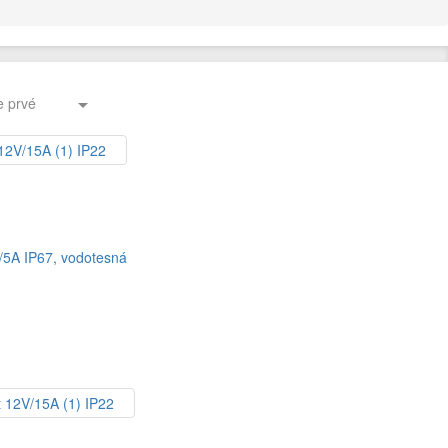
e prvé

/5A IP67, vodotesná