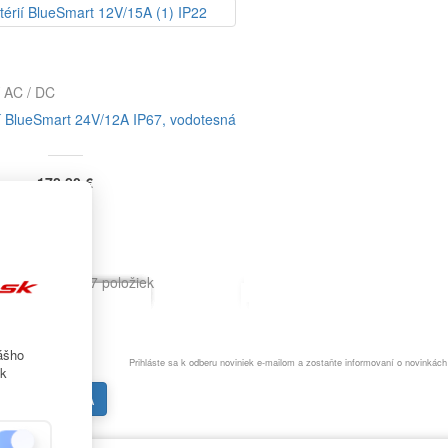
í AC / DC
ií BlueSmart 24V/12A IP67, vodotesná
178,80 €
odukty: 1-7 z 7 položiek
ášho
Prihláste sa k odberu noviniek e-mailom a zostaňte informovaní o novinkác
ek