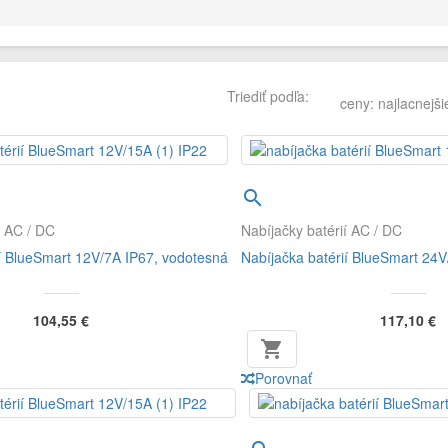
Triediť podľa:
ceny: najlacnejši

í AC / DC
Nabíjačky batérií AC / DC
ií BlueSmart 12V/7A IP67, vodotesná
Nabíjačka batérií BlueSmart 24V
104,55 €
117,10 €

Porovnať