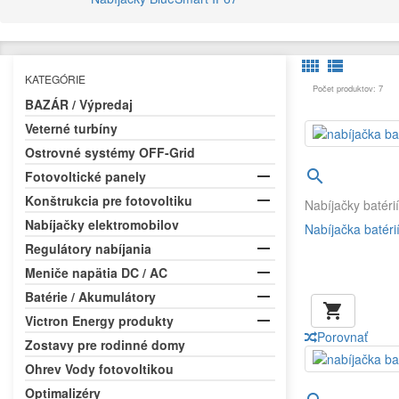


KATEGÓRIE
Počet produktov: 7
BAZÁR / Výpredaj
Veterné turbíny
Ostrovné systémy OFF-Grid


Fotovoltické panely

Konštrukcia pre fotovoltiku
Nabíjačky batéri
Nabíjačky elektromobilov
Nabíjačka batér

Regulátory nabíjania

Meniče napätia DC / AC

Batérie / Akumulátory


Victron Energy produkty
Porovnať
Zostavy pre rodinné domy
Ohrev Vody fotovoltikou
Optimalizéry