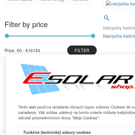

Filter by price
Nabíjačky batéri
Nabíjačka batér
Price:
€0 - €16143

Porovnať
Zobrazené pr
Odber noviniek
Tento web používa ukladanie rôznych typov súborov Cookies do v
zariadenia. Váš súhlas udelený na tomto mieste môžete kedykoľv
odvolať prostredníctvom ikony "Moje Cookies".
Funkčné (technické) súbory cookies