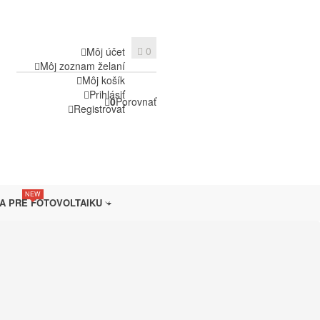
0
Môj účet
Môj zoznam želaní
Môj košík
Prihlásiť
0
Porovnať
Registrovať
NEW
A PRE FOTOVOLTAIKU