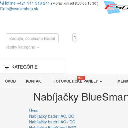
Hotline +421 911 316 241
( v prac. dni od 8:00 do 15:30 )
info@esolarshop.sk
všetky kategórie
KATEGÓRIE

HOT
ÚVOD
KONTAKT
FOTOVOLTICKÉ PANELY
MENIČ
Nabíjačky BlueSmar
Úvod
Nabíjačky batérií AC, DC
Nabíjačky batérií AC / DC
Nabíjačky BlueSmart IP67