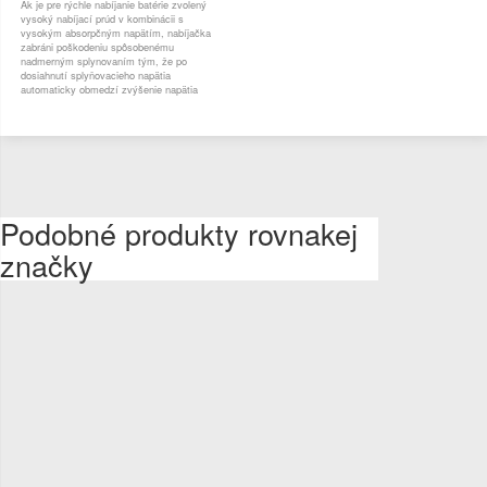
Ak je pre rýchle nabíjanie batérie zvolený
vysoký nabíjací prúd v kombinácii s
vysokým absorpčným napätím, nabíjačka
zabráni poškodeniu spôsobenému
nadmerným splynovaním tým, že po
dosiahnutí splyňovacieho napätia
automaticky obmedzí zvýšenie napätia
Podobné produkty rovnakej
značky