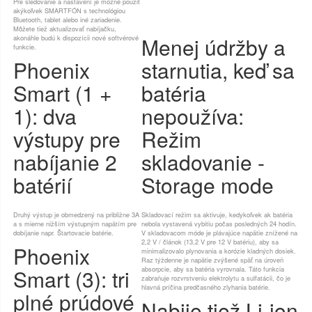
Pre sledovanie a nastavení je možné použiť
akýkoľvek SMARTFÓN s technológiou
Bluetooth, tablet alebo iné zariadenie.
Môžete tiež aktualizovať nabíjačku,
Menej údržby a
akonáhle budú k dispozícii nové softvérové
funkcie.
Phoenix
starnutia, keď sa
Smart (1 +
batéria
1): dva
nepoužíva:
výstupy pre
Režim
nabíjanie 2
skladovanie -
batérií
Storage mode
Druhý výstup je obmedzený na približne 3A
Skladovací režim sa aktivuje, kedykoľvek ak batéria
a s mierne nižším výstupným napätím pre
nebola vystavená vybitiu počas posledných 24 hodín.
dobíjanie napr. Štartovacie batérie.
V skladovacom móde je plávajúce napätie znížené na
2,2 V / článok (13,2 V pre 12 V batériu), aby sa
Phoenix
minimalizovalo plynovania a korózie kladných dosiek.
Raz týždenne je napätie zvýšené späť na úroveň
Smart (3): tri
absorpcie, aby sa batéria vyrovnala. Táto funkcia
zabraňuje rozvrstveniu elektrolytu a sulfatácii, čo je
hlavná príčina predčasného zlyhania batérie.
plné prúdové
Nabije tiež Li-ion