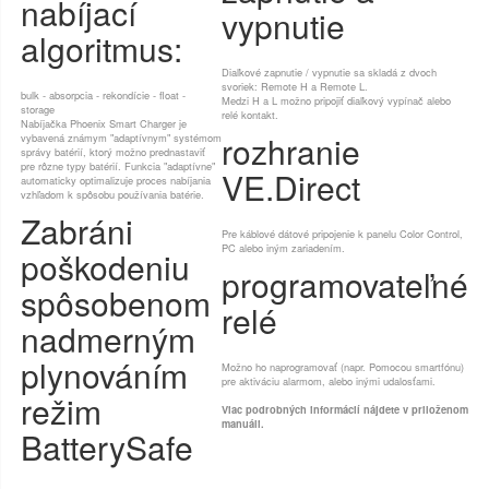
nabíjací
vypnutie
algoritmus:
Diaľkové zapnutie / vypnutie sa skladá z dvoch
svoriek: Remote H a Remote L.
bulk - absorpcia - rekondície - float -
Medzi H a L možno pripojiť diaľkový vypínač alebo
storage
relé kontakt.
Nabíjačka Phoenix Smart Charger je
rozhranie
vybavená známym "adaptívnym" systémom
správy batérií, ktorý možno prednastaviť
pre rôzne typy batérií. Funkcia "adaptívne"
VE.Direct
automaticky optimalizuje proces nabíjania
vzhľadom k spôsobu používania batérie.
Zabráni
Pre káblové dátové pripojenie k panelu Color Control,
PC alebo iným zariadením.
poškodeniu
programovateľné
spôsobenom
relé
nadmerným
plynováním
Možno ho naprogramovať (napr. Pomocou smartfónu)
pre aktiváciu alarmom, alebo inými udalosťami.
režim
Viac podrobných informácií nájdete v priloženom
manuáli.
BatterySafe