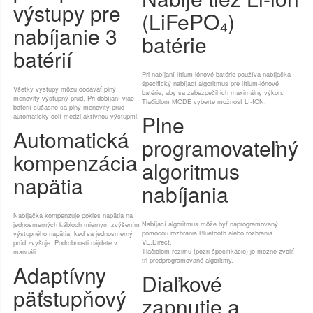
výstupy pre
(LiFePO₄)
nabíjanie 3
batérie
batérií
Pri nabíjaní lítium-iónové batérie používa nabíjačka
špecifický nabíjací algoritmus pre lítium-iónové
Všetky výstupy môžu dodávať plný
batérie, aby sa zabezpečil ich maximálny výkon.
menovitý výstupný prúd. Pri dobíjaní viac
Tlačidlom MODE vyberte možnosť LI-ION.
batérií súčasne sa plný menovitý prúd
Plne
automaticky delí medzi aktívnou výstupmi.
Automatická
programovateľný
kompenzácia
algoritmus
napätia
nabíjania
Nabíjačka kompenzuje pokles napätia na
Nabíjací algoritmus môže byť naprogramovaný
jednosmerných kábloch miernym zvýšením
pomocou rozhrania Bluetooth alebo rozhrania
výstupného napätia, keď sa jednosmerný
VE.Direct.
prúd zvyšuje. Podrobnosti nájdete v
Tlačidlom režimu (pozri špecifikácie) je možné zvoliť
manuáli.
tri predprogramované algoritmy.
Adaptívny
Diaľkové
päťstupňový
zapnutie a