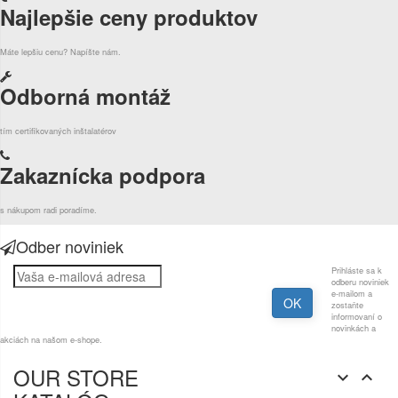
Najlepšie ceny produktov
Máte lepšiu cenu? Napíšte nám.
Odborná montáž
tím certifikovaných inštalatérov
Zakaznícka podpora
s nákupom radi poradíme.
Odber noviniek
Prihláste sa k
odberu noviniek
e-mailom a
zostaňte
informovaní o
novinkách a
akciách na našom e-shope.
OUR STORE

