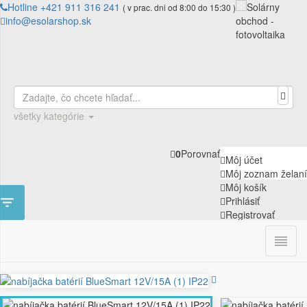
Hotline +421 911 316 241
( v prac. dni od 8:00 do 15:30 )
info@esolarshop.sk
všetky kategórie
0
Porovnať
Môj účet
Môj zoznam želaní
Môj košík

Prihlásiť
Registrovať

0
ÚVOD