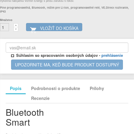
Výkonná nabíjačka Victron Energy s plnou zárukou 5 rokov.
Plne programovateľná, Bluetooth, režim pre Li-ion, programovateľné relé, VE.Direct rozhranie,
IP43
Množstvo
VLOŽIŤ DO KOŠÍKA

Súhlasím so spracovaním osobných údajov -
prehlásenie
UPOZORNITE MA, KEĎ BUDE PRODUKT DOSTUPNÝ
Popis
Podrobnosti o produkte
Prílohy
Recenzie
Bluetooth
Smart